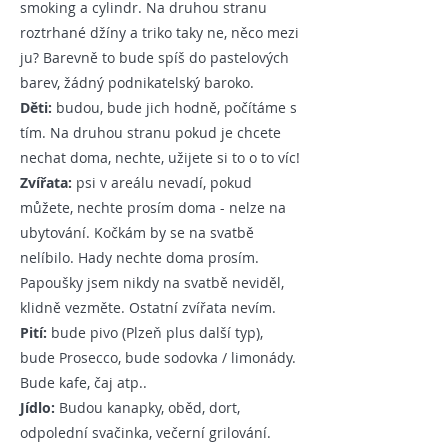
smoking a cylindr. Na druhou stranu
roztrhané džíny a triko taky ne, něco mezi
ju? Barevně to bude spíš do pastelových
barev, žádný podnikatelský baroko.
Děti:
budou, bude jich hodně, počítáme s
tím. Na druhou stranu pokud je chcete
nechat doma, nechte, užijete si to o to víc!
Zvířata:
psi v areálu nevadí, pokud
můžete, nechte prosím doma - nelze na
ubytování. Kočkám by se na svatbě
nelíbilo. Hady nechte doma prosím.
Papoušky jsem nikdy na svatbě neviděl,
klidně vezměte. Ostatní zvířata nevím.
Pití:
bude pivo (Plzeň plus další typ),
bude Prosecco, bude sodovka / limonády.
Bude kafe, čaj atp..
Jídlo:
Budou kanapky, oběd, dort,
odpolední svačinka, večerní grilování.