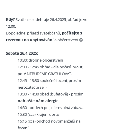
Kdy?
Svatba se odehraje
26.4.2025
, obřad je ve
12:00.
Dopoledne:
příjezd svatebčanů,
počítejte s
rezervou na ubytovávání
a občerstvení 😊
Sobota
26.4.2025
:
10:30: drobné občerstvení
12:00 - 12:45 obřad - dle počasí in/out,
poté NEBUDEME GRATULOVAT.
12:45 - 13:30 společné focení, prosím
nerozutečte se :)
13:30 - 14:30 oběd (bufetově) - prosím
nahlašte nám alergie
.
14:30 - oddech po jídle + volná zábava
15:30 (cca) krájení dortu
16:15 (cca) odchod novomanželů na
focení