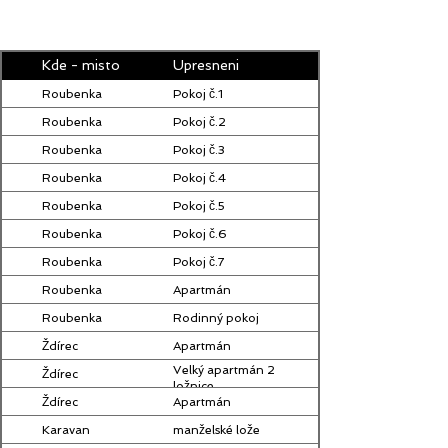
Kde - misto
Upresneni
Roubenka
Pokoj č.1
Roubenka
Pokoj č.2
Roubenka
Pokoj č.3
Roubenka
Pokoj č.4
Roubenka
Pokoj č.5
Roubenka
Pokoj č.6
Roubenka
Pokoj č.7
Roubenka
Apartmán
Roubenka
Rodinný pokoj
Ždírec
Apartmán
Velký apartmán 2
Ždírec
ložnice
Ždírec
Apartmán
Karavan
manželské lože