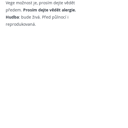
Vege možnost je, prosím dejte vědět
předem.
Prosím dejte vědět alergie.
Hudba
: bude živá. Před půlnocí i
reprodukovaná.
Item Title
Item Title