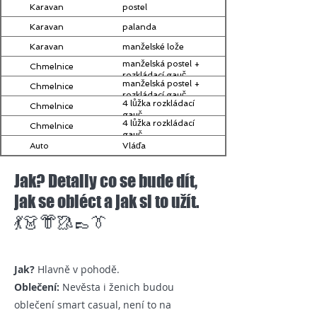
Karavan
postel
Karavan
palanda
Karavan
manželské lože
manželská postel +
Chmelnice
rozkládací gauč
manželská postel +
Chmelnice
rozkládací gauč
4 lůžka rozkládací
Chmelnice
gauč
4 lůžka rozkládací
Chmelnice
gauč
Auto
Vláďa
Jak? Detaily co se bude dít,
jak se obléct a jak si to užít.
💃👗👘🥻👞👔
Jak?
Hlavně v pohodě.
Oblečení:
Nevěsta i ženich budou
oblečení smart casual, není to na