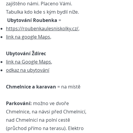
zajištěno námi. Placeno Vámi.
Tabulka kdo kde s kým bydlí níže.
Ubytování Roubenka
=
https://roubenkaulesniskolky.cz/
,
link na google Maps,
Ubytování
Ždírec
link na Google Maps
,
odkaz na ubytování
Chmelnice a karavan
= na místě
Parkování:
možno ve dvoře
Chmelnice, na návsi před Chmelnicí,
nad Chmelnicí na polní cestě
(průchod přímo na terasu). Elektro