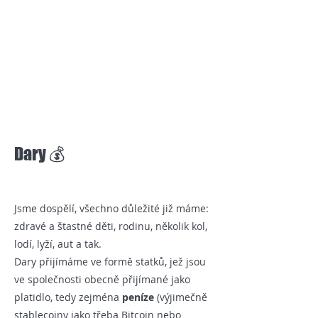
Item Title
Dary 💰
Jsme dospělí, všechno důležité již máme:
zdravé a štastné děti, rodinu, několik kol,
lodí, lyží, aut a tak.
Dary přijímáme ve formě statků, jež jsou
ve společnosti obecně přijímané jako
platidlo, tedy zejména
peníze
(výjimečně
stablecoiny jako třeba Bitcoin nebo