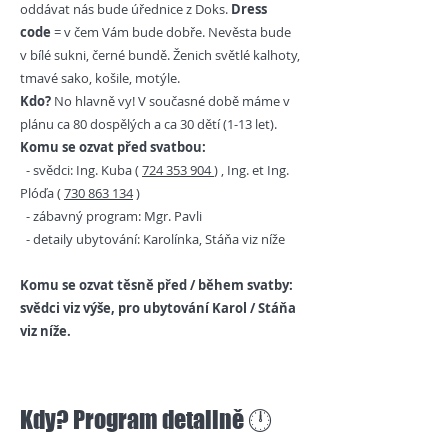
oddávat nás bude úřednice z Doks.
Dress
code
= v čem Vám bude dobře. Nevěsta bude
v bílé sukni, černé bundě. Ženich světlé kalhoty,
tmavé sako, košile, motýle.
Kdo?
No hlavně vy! V současné době máme v
plánu ca 80 dospělých a ca 30 dětí (1-13 let).
Komu se ozvat před svatbou:
- svědci: Ing. Kuba (
724 353 904
) , Ing. et Ing.
Plóďa (
730 863 134
)
- zábavný program: Mgr. Pavli
- detaily ubytování: Karolínka, Stáňa viz níže
Komu se ozvat těsně před / během svatby:
svědci viz výše, pro ubytování Karol / Stáňa
viz níže.
Kdy? Program detailně 🕛