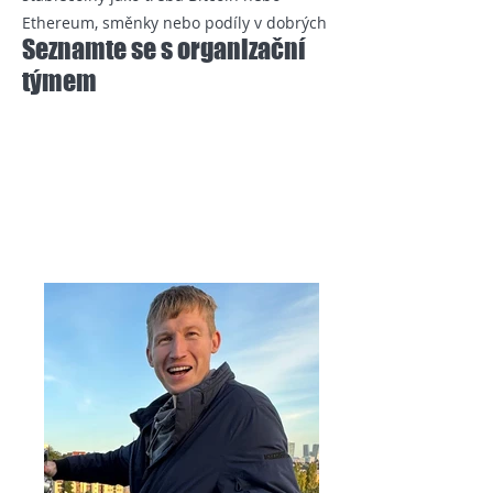
Ethereum, směnky nebo podíly v dobrých
Seznamte se s organizační
firmách). Kolik? To necháme na Vás :)
týmem