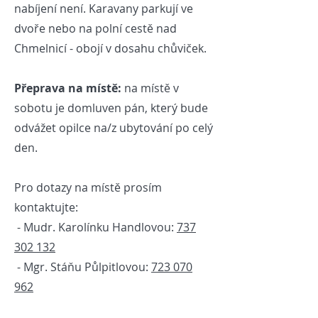
nabíjení není. Karavany parkují ve
dvoře nebo na polní cestě nad
Chmelnicí - obojí v dosahu chůviček.
Přeprava na místě:
na místě v
sobotu je domluven pán, který bude
odvážet opilce na/z ubytování po celý
den.​
Pro dotazy na místě prosím
kontaktujte:
- Mudr. Karolínku Handlovou:
737
302 132
- Mgr. Stáňu Půlpitlovou:
723 070
962